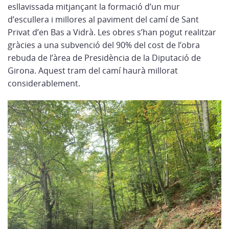
esllavissada mitjançant la formació d’un mur
d’escullera i millores al paviment del camí de Sant
Privat d’en Bas a Vidrà. Les obres s’han pogut realitzar
gràcies a una subvenció del 90% del cost de l’obra
rebuda de l’àrea de Presidència de la Diputació de
Girona. Aquest tram del camí haurà millorat
considerablement.