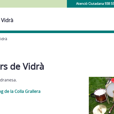
Atenció Ciutadana 938 5
 Vidrà
Vidrà
ers de Vidrà
idranesa.
og de la Colla Grallera