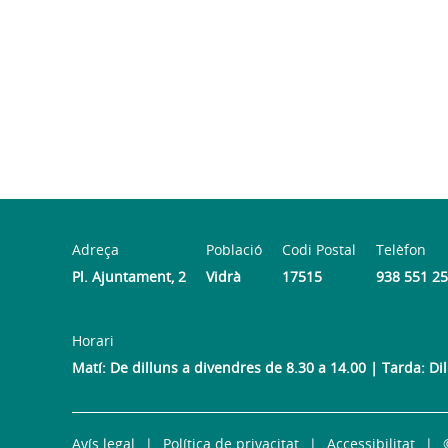
Adreça
Població
Codi Postal
Telèfon
Pl. Ajuntament, 2
Vidrà
17515
938 551 2
Horari
Matí: De dilluns a divendres de 8.30 a 14.00 | Tarda: Di
Avís legal
Política de privacitat
Accessibilitat