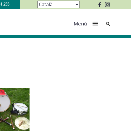
51 255
Cerca
Menú