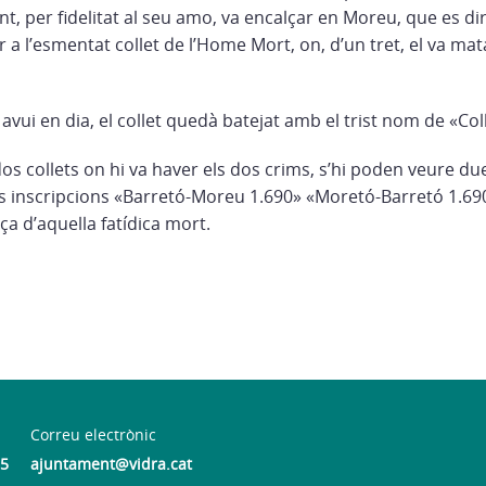
unt, per fidelitat al seu amo, va encalçar en Moreu, que es dir
ar a l’esmentat collet de l’Home Mort, on, d’un tret, el va mata
ns avui en dia, el collet quedà batejat amb el trist nom de «Co
dos collets on hi va haver els dos crims, s’hi poden veure d
es inscripcions «Barretó-Moreu 1.690» «Moretó-Barretó 1.69
a d’aquella fatídica mort.
Correu electrònic
55
ajuntament@vidra.cat