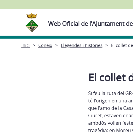
Web Oficial de l'Ajuntament de
Inici
Coneix
Llegendes i històries
El collet 
El collet
Si feu la ruta del G
té l’origen en una a
que l’amo de la Casa
Ciuret, estaven ena
ambdós volien festej
tragèdia: en Moreu v