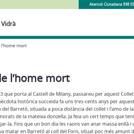
Atenció Ciutadana 938 5
 Vidrà
de l’home mort
 de l’home mort
R-3 que porta al Castell de Milany, passareu per aquest Col
nècdota històrica succeïda fa uns tres-cents anys per aques
 del Barretó, situada a poca distància del collet i l’amo de l
morats de la mateixa donzella. Ja feia un cert temps que te
ar-la. Fins que un bon dia les raons van anar massa enllà i
a matar en Barretó al coll del Forn, situat poc més amunt d