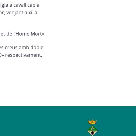
igia a cavall cap a
r, venjant així la
llet de l’Home Mort».
ues creus amb doble
0» respectivament,