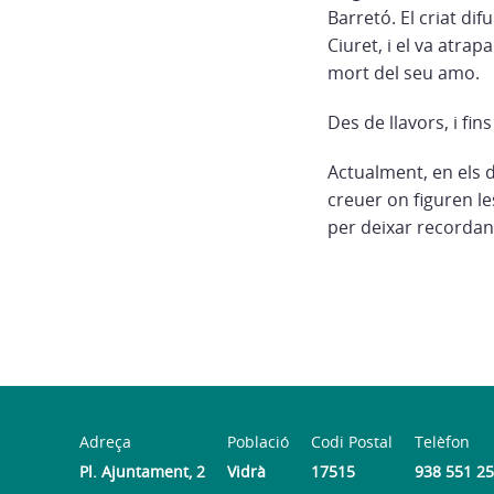
Barretó. El criat dif
Ciuret, i el va atrap
mort del seu amo.
Des de llavors, i fi
Actualment, en els 
creuer on figuren l
per deixar recordanç
Adreça
Població
Codi Postal
Telèfon
Pl. Ajuntament, 2
Vidrà
17515
938 551 2