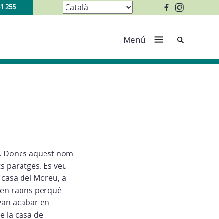
51 255
Cerca
Menú
let. Doncs aquest nom
ts paratges. Es veu
a casa del Moreu, a
nien raons perquè
 van acabar en
e la casa del